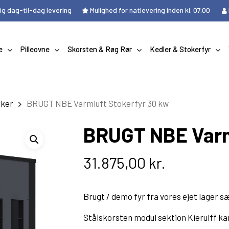
ig dag-til-dag levering
Mulighed for natlevering inden kl. 07.00
Kurv
e
Pilleovne
Skorsten & Røg Rør
Kedler & Stokerfyr
" for at søge, eller "ESC" for at lukke
oker
BRUGT NBE Varmluft Stokerfyr 30 kw
ændeovne
pilleovne
sten
Extraflame
Nordica
Brændekop
Ø.80mm
BRUGT NBE Varm
Cirkulationspumper
mfur
stålskorsten
NBE
Morsø
Display
Ø.100mm
Renseværktøj
d vand
 Stålskorsten
Blaze
Øvrige
Flowsensor
Ø120mm
31.875,00
kr.
tige line
Gearmotor
Ø.130mm
gs B2B
Gløderør
Ø.150mm
Brugt / demo fyr fra vores ejet lager 
Print
Ø.155mm
Røggasføler
Ø200mm
Stålskorsten modul sektion Kierulff kan 