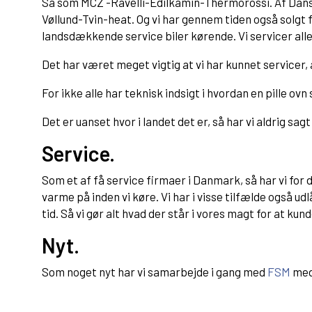
Så som MCZ -Ravelli-Edilkamin-Thermorossi. Af 
Vøllund-Tvin-heat. Og vi har gennem tiden også solgt fl
landsdækkende service biler kørende. Vi servicer all
Det har været meget vigtig at vi har kunnet servicer,
For ikke alle har teknisk indsigt i hvordan en pille ovn
Det er uanset hvor i landet det er, så har vi aldrig sagt 
Service.
Som et af få service firmaer i Danmark, så har vi for 
varme på inden vi køre. Vi har i visse tilfælde også ud
tid. Så vi gør alt hvad der står i vores magt for at ku
Nyt.
Som noget nyt har vi samarbejde i gang med
FSM
med 