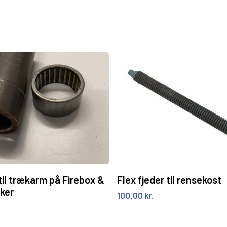
Tilføj til kurv
Tilføj til kurv
til trækarm på Firebox &
Flex fjeder til rensekost
ker
100,00
kr.