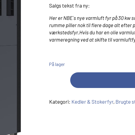
Røggasmotor
Ø.215mm
Salgs tekst fra ny:
Rumføler
Her er NBE´s nye varmluft fyr på 30 kw 
Ventilator
rumme piller nok til flere dage alt efter 
Glassnor Pakninger & Lim
værkstedsfyr.Hvis du har en olie varmluf
Renseværktøj
varmeregning ved at skifte til varmluftfyr
Diverse reservedele
På lager
Kategori:
Kedler & Stokerfyr
,
Brugte s