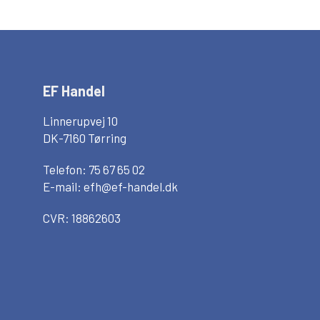
EF Handel
Linnerupvej 10
DK-7160 Tørring
Telefon: 75 67 65 02
E-mail:
efh@ef-handel.dk
CVR: 18862603