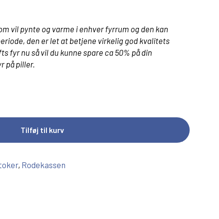
som vil pynte og varme i enhver fyrrum og den kan
periode, den er let at betjene virkelig god kvalitets
ts fyr nu så vil du kunne spare ca 50% på din
 på piller.
Tilføj til kurv
toker
,
Rodekassen