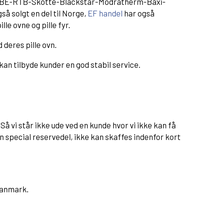
-NBE-RTB-Skotte-Blackstar-Modratherm-Baxi-
så solgt en del til Norge,
EF handel
har også
e ovne og pille fyr.
 deres pille ovn.
Ingen varer i kurven.
, kan tilbyde kunder en god stabil service.
Gå til shoppen
å vi står ikke ude ved en kunde hvor vi ikke kan få
 en special reservedel, ikke kan skaffes indenfor kort
 Danmark.