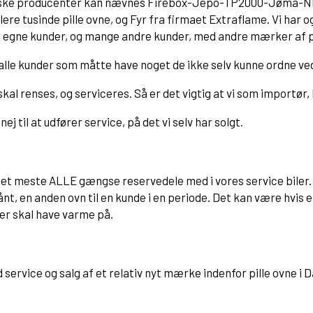
Danske producenter kan nævnes Firebox-Jepo-TP2000-Jøma
ere tusinde pille ovne, og Fyr fra firmaet Extraflame. Vi har og
e egne kunder, og mange andre kunder, med andre mærker af pill
 alle kunder som måtte have noget de ikke selv kunne ordne ved
 skal renses, og serviceres. Så er det vigtig at vi som importør
nej til at udfører service, på det vi selv har solgt.
det meste ALLE gængse reservedele med i vores service biler. S
lånt, en anden ovn til en kunde i en periode. Det kan være hvis
nder skal have varme på.
service og salg af et relativ nyt mærke indenfor pille ovne i