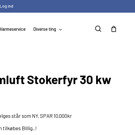
Log ind
Close
Cart
search
Varmeservice
Diverse ting
Ø.80mm
Reservedele til Baxi
luft Stokerfyr 30 kw
Ø.100mm
Extraflame stokerfyr
Reservedele til NBE
Reservedele til Vølund
Cirkulationspumper
sælges står som NY, SPAR 10.000kr
tilkøbes Billig..!