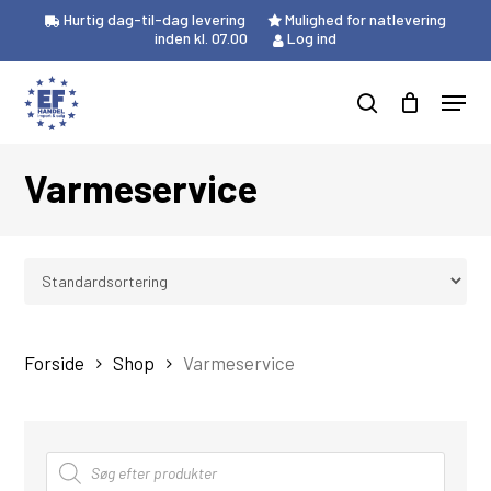
Skip
Hurtig dag-til-dag levering
Mulighed for natlevering
to
inden kl. 07.00
Log ind
Close
Kurv
main
Cart
Menu
content
Products
search
search
Varmeservice
Forside
Shop
Varmeservice
Products
search