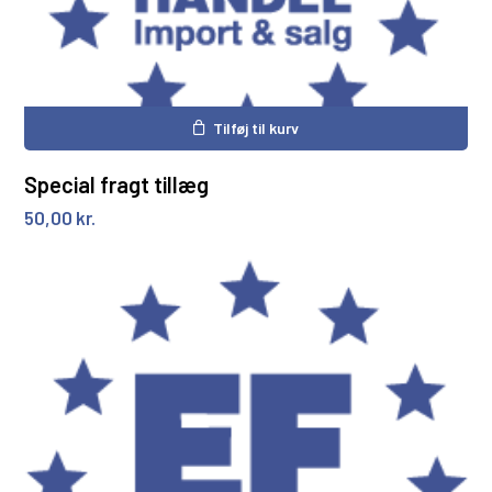
Tilføj til kurv
Special fragt tillæg
50,00
kr.