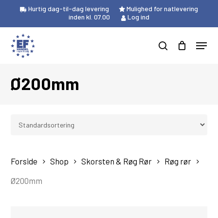
Skip
Hurtig dag-til-dag levering
Mulighed for natlevering
to
inden kl. 07.00
Log ind
Close
Kurv
main
Cart
Menu
content
Products
search
search
Ø200mm
Forside
Shop
Skorsten & Røg Rør
Røg rør
Ø200mm