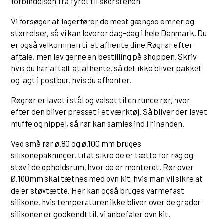
forbindelsen fra fyret til skorstenen
Vi forsøger at lagerfører de mest gængse emner og
størrelser, så vi kan leverer dag-dag i hele Danmark. Du
er også velkommen til at afhente dine Røgrør efter
aftale, men lav gerne en bestilling på shoppen. Skriv
hvis du har aftalt at afhente, så det ikke bliver pakket
og lagt i postbur, hvis du afhenter.
Røgrør er lavet i stål og valset til en runde rør, hvor
efter den bliver presset i et værktøj. Så bliver der lavet
muffe og nippel, så rør kan samles ind i hinanden.
Ved små rør ø.80 og ø.100 mm bruges
silikonepakninger, til at sikre de er tætte for røg og
støv i de opholdsrum, hvor de er monteret. Rør over
Ø.100mm skal tætnes med ovn kit, hvis man vil sikre at
de er støvtætte. Her kan også bruges varmefast
silikone, hvis temperaturen ikke bliver over de grader
silikonen er godkendt til, vi anbefaler ovn kit.