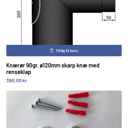
Tilføj til kurv
Knærør 90gr. ø120mm skarp knæ med
renseklap
390,00
kr.