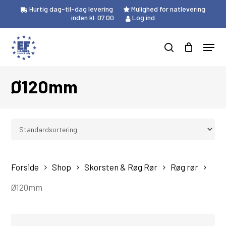
Skip
Hurtig dag-til-dag levering
Mulighed for natlevering
to
inden kl. 07.00
Log ind
Close
Kurv
main
Cart
Menu
content
Products
search
search
Ø120mm
Forside
Shop
Skorsten & Røg Rør
Røg rør
Ø120mm