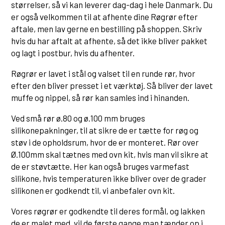
størrelser, så vi kan leverer dag-dag i hele Danmark. Du
er også velkommen til at afhente dine Røgrør efter
aftale, men lav gerne en bestilling på shoppen. Skriv
hvis du har aftalt at afhente, så det ikke bliver pakket
og lagt i postbur, hvis du afhenter.
Røgrør er lavet i stål og valset til en runde rør, hvor
efter den bliver presset i et værktøj. Så bliver der lavet
muffe og nippel, så rør kan samles ind i hinanden.
Ved små rør ø.80 og ø.100 mm bruges
silikonepakninger, til at sikre de er tætte for røg og
støv i de opholdsrum, hvor de er monteret. Rør over
Ø.100mm skal tætnes med ovn kit, hvis man vil sikre at
de er støvtætte. Her kan også bruges varmefast
silikone, hvis temperaturen ikke bliver over de grader
silikonen er godkendt til, vi anbefaler ovn kit.
Vores røgrør er godkendte til deres formål, og lakken
de er malet med, vil de første gange man tænder op i