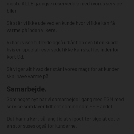
meste ALLE gængse reservedele med i vores service
biler.
Så står vi ikke ude ved en kunde hvor vi ikke kan få
varme på inden vi køre.
Vi har i visse tilfælde også udlånt en ovn til en kunde,
hvis en special reservedel ikke kan skaffes indenfor
kort tid.
Så vi gør alt hvad der står i vores magt for at kunder
skal have varme på.
Samarbejde.
Som noget nyt har vi samarbejde i gang med FSM med
service som laver lidt det samme som EF Handel.
Det har nu kørt så lang tid at vi godt tør sige at det er
en stor suses også for kunderne.