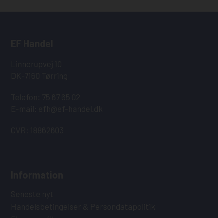
EF Handel
Linnerupvej 10
DK-7160 Tørring
Telefon: 75 67 65 02
E-mail:
efh@ef-handel.dk
CVR: 18862603
Information
Seneste nyt
Handelsbetingelser & Persondatapolitik