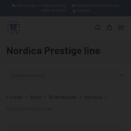
Skip
Hurtig dag-til-dag levering
Mulighed for natlevering
to
inden kl. 07.00
Log ind
Close
Kurv
main
Cart
Menu
content
Products
search
search
Nordica Prestige line
Forside
Shop
Brændeovne
Nordica
Nordica Prestige line