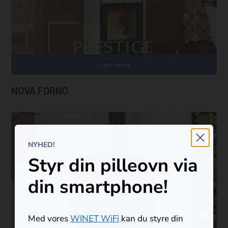
Læs mere
NOVA FORNO
NYHED!
Styr din pilleovn via
din smartphone!
Ingen varer i kurven.
Med vores
WINET WiFi
kan du styre din