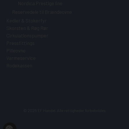
Nordica Prestige line
Reservedele til Brændeovne
Kedler & Stokerfyr
Skorsten & Røg Rør
Cirkulationspumper
Pressfittings
Pilleovne
Varmeservice
Rodekassen
Subtotal:
0,00
kr.
© 2026 EF Handel. Alle rettigheder forbeholdes
Se kurv
Kasse