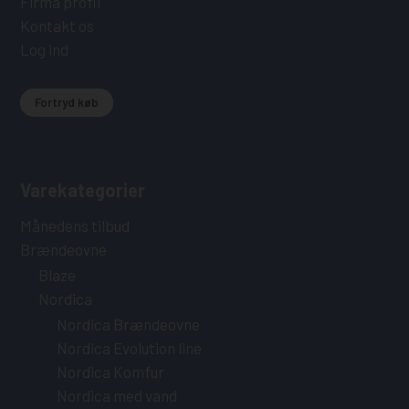
Firma profil
Kontakt os
Log ind
Fortryd køb
Varekategorier
Månedens tilbud
Brændeovne
Blaze
Nordica
Nordica Brændeovne
Nordica Evolution line
Nordica Komfur
Nordica med vand