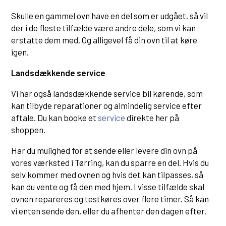
Gå til produkt →
Skulle en gammel ovn have en del som er udgået, så vil
der i de fleste tilfælde være andre dele, som vi kan
erstatte dem med. Og alligevel få din ovn til at køre
igen.
Landsdækkende service
Vi har også landsdækkende service bil kørende, som
kan tilbyde reparationer og almindelig service efter
aftale. Du kan booke et
service
direkte her på
shoppen.
Har du mulighed for at sende eller levere din ovn på
vores værksted i Tørring, kan du sparre en del. Hvis du
selv kommer med ovnen og hvis det kan tilpasses, så
kan du vente og få den med hjem. I visse tilfælde skal
ovnen repareres og testkøres over flere timer. Så kan
vi enten sende den, eller du afhenter den dagen efter.