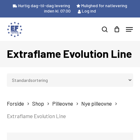
Skip
Hurtig dag-til-dag levering
Mulighed for natlevering
to
inden kl. 07.00
Log ind
Close
Kurv
main
Cart
Menu
content
Products
search
search
Extraflame Evolution Line
Forside
Shop
Pilleovne
Nye pilleovne
Extraflame Evolution Line