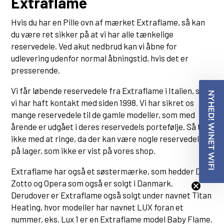
Extraflame
Hvis du har en Pille ovn af mærket Extraflame, så kan
du være ret sikker på at vi har alle tænkelige
reservedele. Ved akut nedbrud kan vi åbne for
udlevering udenfor normal åbningstid, hvis det er
NYHED!
presserende.
Styr din pilleovn via
Vi får løbende reservedele fra Extraflame i Italien, som
NYHED! WINET WIFI
Ingen varer i kurven.
din smartphone!
vi har haft kontakt med siden 1998. Vi har sikret os
mange reservedele til de gamle modeller, som med
Gå til shoppen
årende er udgået i deres reservedels portefølje. Så tøv
Med vores
WINET WiFi
kan du styre din
ikke med at ringe, da der kan være nogle reservedele
pilleovn direkte på din smartphone:
på lager, som ikke er vist på vores shop.
Extraflame har også et søstermærke, som hedder Dal-
✓
Start/Stop funktion
Zotto og Opera som også er solgt i Danmark.
✓
Justering af styrke og temperatur
Derudover er Extraflame også solgt under navnet Titan
... og meget mere.
Heating, hvor modeller har navnet LUX foran et
nummer, eks. Lux 1 er en Extraflame model Baby Flame.