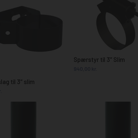
Tilføj til kurv
Spærstyr til 3″ Slim
940,00
kr.
Tilføj til kurv
ag til 3″ slim
.