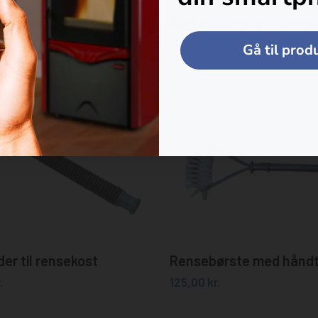
Tilføj til kurv
Tilføj til kurv
raymaling
Sort spraymaling varme
112,00
kr.
Gå til pro
Tilføj til kurv
Tilføj til kurv
der til rensekost
Rensebørste med hånd
.
125,00
kr.