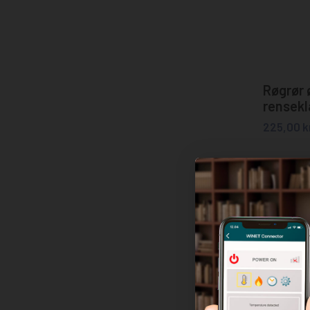
Røgrør
rensekl
225,00
k