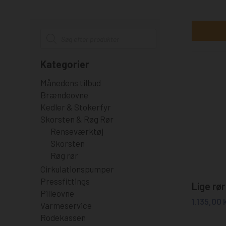
Products
search
Kategorier
Månedens tilbud
Brændeovne
Kedler & Stokerfyr
Skorsten & Røg Rør
Renseværktøj
Skorsten
Røg rør
Cirkulationspumper
Pressfittings
Lige rø
Pilleovne
1.135,00
k
Varmeservice
Rodekassen