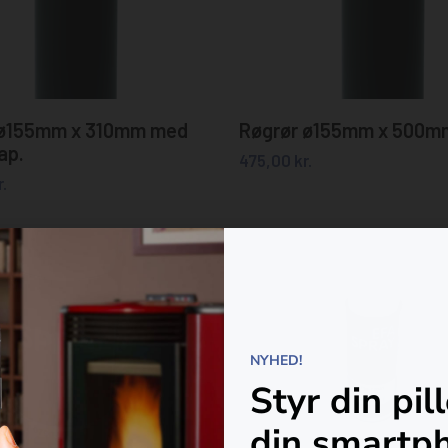
Tilføj til kurv
Læs mere
 ø155mm x 310mm med
Røgrør ø155mm x 500m
ap.
475,00
kr.
r.
NYHED!
Styr din pil
din smartp