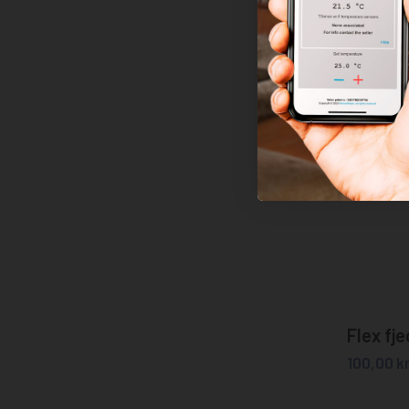
Sort sp
99,00
kr.
Flex fje
100,00
kr