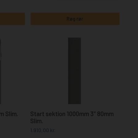
Røg rør
Tilføj til kurv
m Slim.
Start sektion 1000mm 3″ 80mm
Slim.
1.910,00
kr.