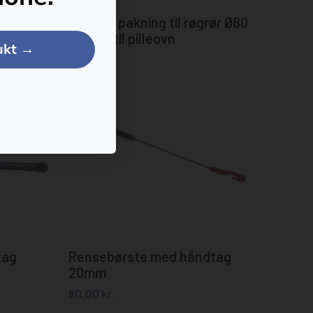
Tilføj til kurv
fast
Silikone pakning til røgrør Ø80
passer til pilleovn
dukt →
40,00
kr.
Tilføj til kurv
tag
Rensebørste med håndtag
20mm
80,00
kr.