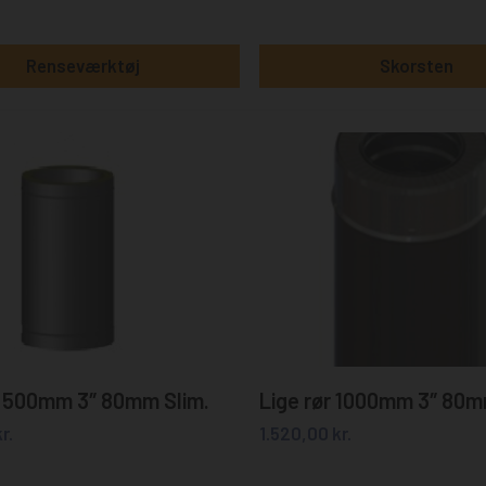
Røggasmotor
Ø.215mm
Rumføler
Renseværktøj
Skorsten
Ventilator
Glassnor Pakninger & Lim
Renseværktøj
Diverse reservedele
Tilføj til kurv
Tilføj til kurv
r 500mm 3″ 80mm Slim.
Lige rør 1000mm 3″ 80m
r.
1.520,00
kr.