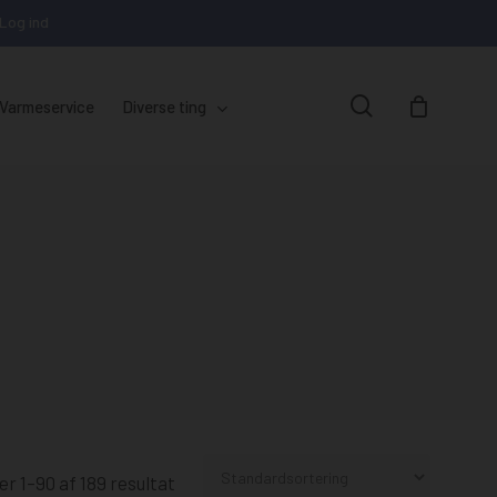
Log ind
Close
Cart
search
Varmeservice
Diverse ting
Ø.80mm
Reservedele til Baxi
Ø.100mm
Extraflame stokerfyr
Reservedele til NBE
Reservedele til Vølund
Cirkulationspumper
er 1–90 af 189 resultat