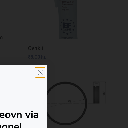
m
Tilføj til kurv
Ovnkit
88,00
kr.
Ingen varer i kurven.
leovn via
hone!
Gå til shoppen