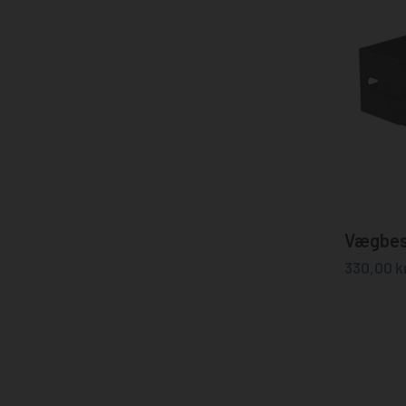
Vægbesl
330,00
kr