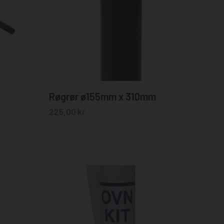
Læs mere
Røgrør ø155mm x 310mm
225,00
kr.