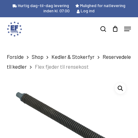
Skip
Hurtig dag-til-dag levering
Mulighed for natlevering
to
inden kl. 07.00
Log ind
Close
Kurv
main
Cart
Menu
content
Products
search
search
Forside
Shop
Kedler & Stokerfyr
Reservedele
til kedler
Flex fjeder til rensekost