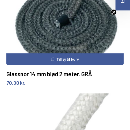
✓
Start/Stop funktion
✓
Justering af styrke og temperatur
... og meget mere.
Gå til produkt →
Tilføj til kurv
Glassnor 14 mm blød 2 meter. GRÅ
70,00
kr.