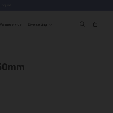
Log ind
Close
Cart
search
Varmeservice
Diverse ting
Ø.80mm
Reservedele til Baxi
250mm
Ø.100mm
Extraflame stokerfyr
Reservedele til NBE
Reservedele til Vølund
Cirkulationspumper