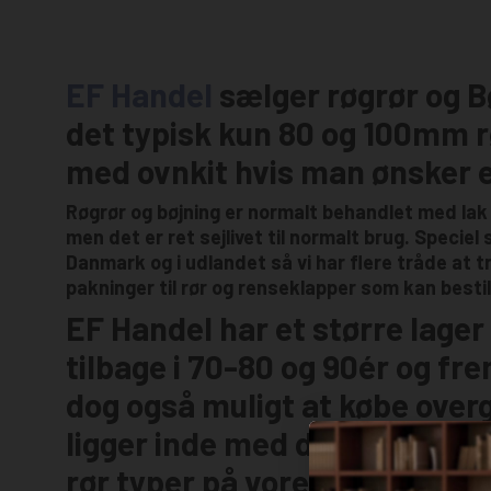
EF Handel
sælger røgrør og Bøj
det typisk kun 80 og 100mm r
med ovnkit hvis man ønsker e
Røgrør og bøjning er normalt behandlet med lak
men det er ret sejlivet til normalt brug. Speciel
Danmark og i udlandet så vi har flere tråde at t
pakninger til rør og renseklapper som kan best
EF Handel har et større lage
tilbage i 70-80 og 90ér og fr
dog også muligt at købe overg
ligger inde med det i står og 
rør typer på vores hjemmesid