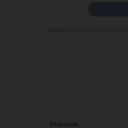
Røggasmotor
Ø.215mm
Rumføler
Ventilator
Glassnor Pakninger & Lim
Kategori:
Skorsten & Røg Rør
,
Røg rør
Renseværktøj
Diverse reservedele
Beskrivelse