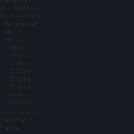
Kedler & Stokerfyr
Skorsten & Røg Rør
Renseværktøj
Skorsten
Røg rør
Ø.80mm
Ø.100mm
Ø120mm
Ø.130mm
Ø.150mm
Ø.155mm
Ø200mm
Ø.215mm
Cirkulationspumper
Pressfittings
Pilleovne