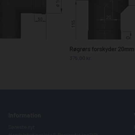
Tilføj til kurv
Tilføj til kurv
Røgrørs forskyder 20m
375,00
kr.
Information
Seneste nyt
Handelsbetingelser & Persondatapolitik