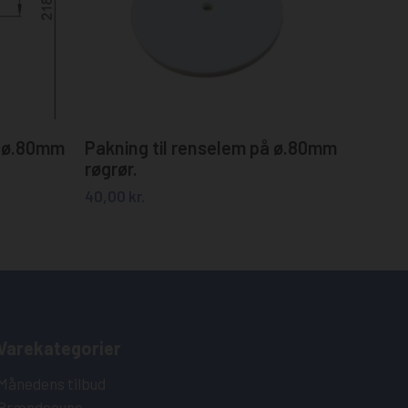
Tilføj til kurv
m ø.80mm
Pakning til renselem på ø.80mm
røgrør.
40,00
kr.
Varekategorier
Månedens tilbud
Brændeovne