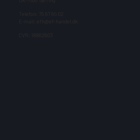
DK-7160 Tørring
Telefon: 75 67 65 02
E-mail:
efh@ef-handel.dk
CVR: 18862603