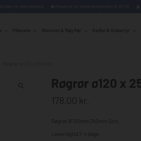
ig dag-til-dag levering
Mulighed for natlevering inden kl. 07.00
Kurv
e
Pilleovne
Skorsten & Røg Rør
Kedler & Stokerfyr
" for at søge, eller "ESC" for at lukke
Røgrør ø120 x 250mm
ændeovne
pilleovne
sten
Extraflame
Nordica
Brændekop
Ø.80mm
Røgrør ø120 x 
Cirkulationspumper
mfur
stålskorsten
NBE
Morsø
Display
Ø.100mm
Renseværktøj
d vand
 Stålskorsten
Blaze
Øvrige
Flowsensor
Ø120mm
178,00
kr.
tige line
Gearmotor
Ø.130mm
gs B2B
Gløderør
Ø.150mm
Røgrør Ø 120mm 250mm Sort.
Print
Ø.155mm
Røggasføler
Ø200mm
Leveringtid 2-4 dage