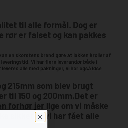
itet til alle formål. Dog er
 rør er falset og kan pakkes
an en skorstens brand gøre at lakken krøller af
leveringstid. Vi har flere leverandør både i
 leveres alle med pakninger, vi har også løse
m og 215mm som blev brugt
ver til 150 og 200mm.Det er
en forhør jer lige om vi måske
e sikker at vi har fået alle