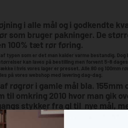
ning i alle mål og i godkendte kval
ør som bruger pakninger. De større
n 100% tæt rør føring.
 af typen som er det man kalder varme bestandig. Dog k
 størrelser kan laves på bestilling men forvent 5-8 dages 
række i hvis vores lager er presset. Alle 80 og 100mm rør
illes på vores webshop med levering dag-dag.
r af røgrør i gamle mål bla. 155m
em til omkring 2010 hvor man gik o
angs stykker fra gl til nye mål, m
mangler så ring 75676502, det er ikk
e.